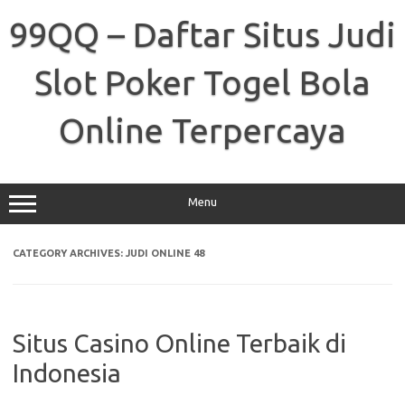
Skip
to
99QQ – Daftar Situs Judi
content
Slot Poker Togel Bola
Online Terpercaya
Menu
CATEGORY ARCHIVES:
JUDI ONLINE 48
Situs Casino Online Terbaik di
Indonesia