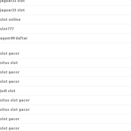
jaguar33 slot
jaguar33 slot
slot online
slot777
agam99 daftar
slot gacor
situs slot
slot gacor
slot gacor
judi slot
situs slot gacor
situs slot gacor
slot gacor
slot gacor