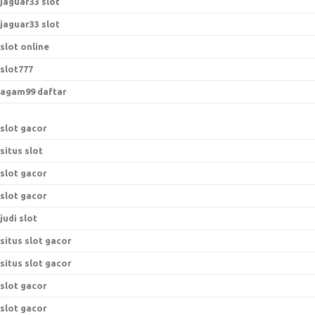
jaguar33 slot
jaguar33 slot
slot online
slot777
agam99 daftar
slot gacor
situs slot
slot gacor
slot gacor
judi slot
situs slot gacor
situs slot gacor
slot gacor
slot gacor