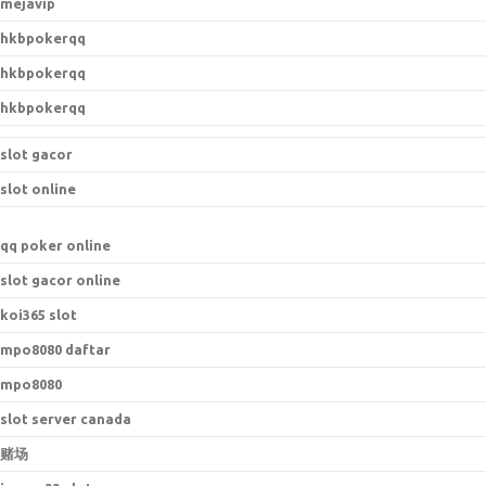
mejavip
hkbpokerqq
hkbpokerqq
hkbpokerqq
slot gacor
slot online
qq poker online
slot gacor online
koi365 slot
mpo8080 daftar
mpo8080
slot server canada
赌场