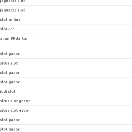
jaguar33 slot
jaguar33 slot
slot online
slot777
agam99 daftar
slot gacor
situs slot
slot gacor
slot gacor
judi slot
situs slot gacor
situs slot gacor
slot gacor
slot gacor