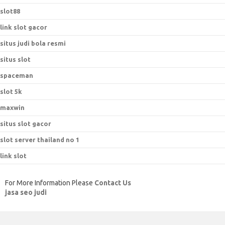
slot88
link slot gacor
situs judi bola resmi
situs slot
spaceman
slot 5k
maxwin
situs slot gacor
slot server thailand no 1
link slot
For More Information Please
Contact Us
jasa seo judi