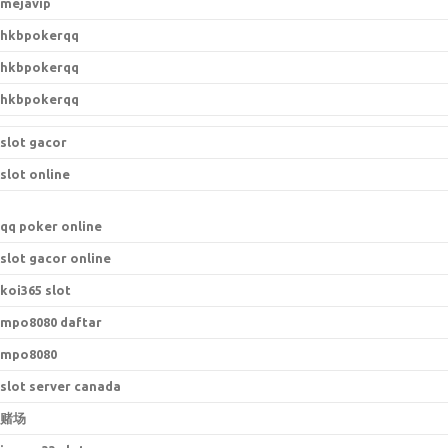
mejavip
hkbpokerqq
hkbpokerqq
hkbpokerqq
slot gacor
slot online
qq poker online
slot gacor online
koi365 slot
mpo8080 daftar
mpo8080
slot server canada
赌场