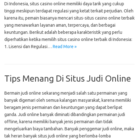
Di Indonesia, situs casino online memiliki daya tarik yang cukup
tinggi meskipun terdapat regulasi yang ketat terkait perjudian. Oleh
karena itu, pemain biasanya mencari situs-situs casino online terbaik
yang menawarkan layanan aman, terpercaya, dan berbagai
keuntungan. Berikut adalah beberapa karakteristik yang perlu
diperhatikan ketika memilih situs casino online terbaik di Indonesia:
1. Lisensi dan Regulasi…
Read More »
Tips Menang Di Situs Judi Online
Bermain judi online sekarang menjadi salah satu permainan yang
banyak digemari oleh semua kalangan masyarakat, karena memiliki
beragam jenis permainan dan keuntungan yang dapat berlipat
ganda. Judi online banyak diminati dibandingkan permainan judi
offline, karena memiliki banyak jenis permainan dan tidak
mengeluarkan biaya tambahan. Banyak penggemar judi online, maka
tak heran banyak situs judi online yang berlomba-lomba