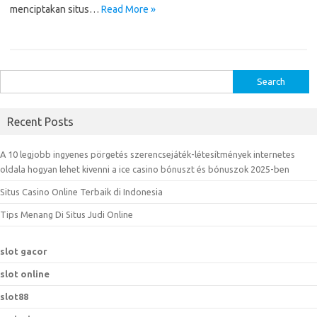
menciptakan situs…
Read More »
S
e
a
Recent Posts
r
c
A 10 legjobb ingyenes pörgetés szerencsejáték-létesítmények internetes
h
oldala hogyan lehet kivenni a ice casino bónuszt és bónuszok 2025-ben
f
Situs Casino Online Terbaik di Indonesia
o
r
Tips Menang Di Situs Judi Online
:
slot gacor
slot online
slot88