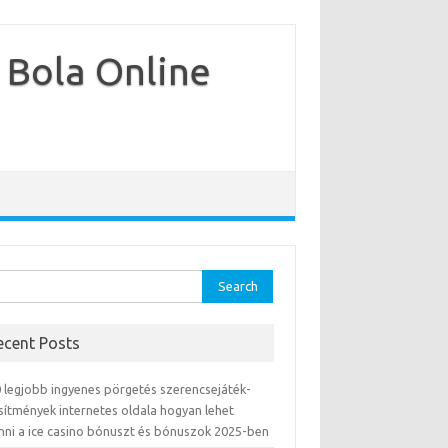
 Bola Online
rch
ecent Posts
0 legjobb ingyenes pörgetés szerencsejáték-
sítmények internetes oldala hogyan lehet
enni a ice casino bónuszt és bónuszok 2025-ben