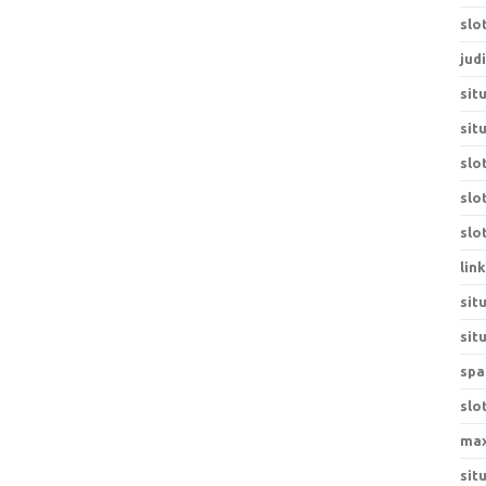
slo
judi
sit
sit
slo
slo
slo
lin
sit
sit
sp
slo
ma
sit