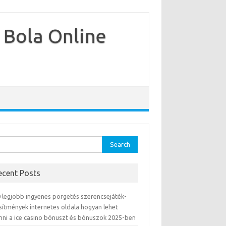
 Bola Online
rch
ecent Posts
0 legjobb ingyenes pörgetés szerencsejáték-
sítmények internetes oldala hogyan lehet
enni a ice casino bónuszt és bónuszok 2025-ben