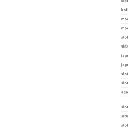
slo
koi
mpo
mp
slo
赌
jag
jag
slo
slo
aga
slo
sit
slo