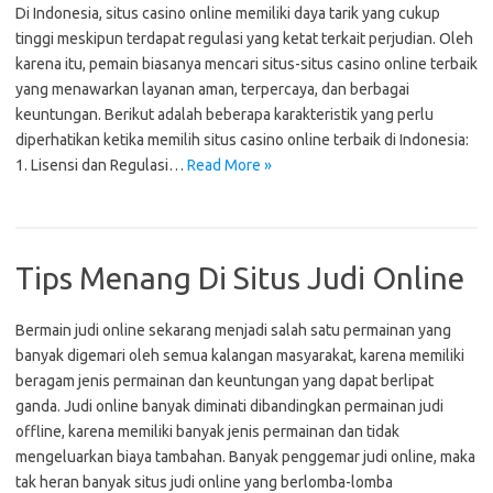
Di Indonesia, situs casino online memiliki daya tarik yang cukup
tinggi meskipun terdapat regulasi yang ketat terkait perjudian. Oleh
karena itu, pemain biasanya mencari situs-situs casino online terbaik
yang menawarkan layanan aman, terpercaya, dan berbagai
keuntungan. Berikut adalah beberapa karakteristik yang perlu
diperhatikan ketika memilih situs casino online terbaik di Indonesia:
1. Lisensi dan Regulasi…
Read More »
Tips Menang Di Situs Judi Online
Bermain judi online sekarang menjadi salah satu permainan yang
banyak digemari oleh semua kalangan masyarakat, karena memiliki
beragam jenis permainan dan keuntungan yang dapat berlipat
ganda. Judi online banyak diminati dibandingkan permainan judi
offline, karena memiliki banyak jenis permainan dan tidak
mengeluarkan biaya tambahan. Banyak penggemar judi online, maka
tak heran banyak situs judi online yang berlomba-lomba