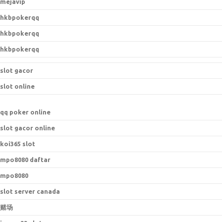
mejavip
hkbpokerqq
hkbpokerqq
hkbpokerqq
slot gacor
slot online
qq poker online
slot gacor online
koi365 slot
mpo8080 daftar
mpo8080
slot server canada
赌场