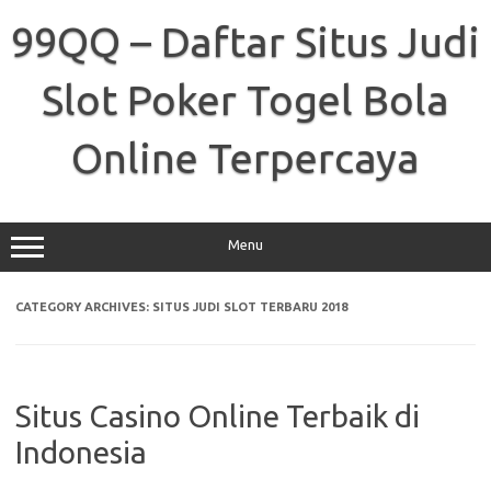
Skip
to
99QQ – Daftar Situs Judi
content
Slot Poker Togel Bola
Online Terpercaya
Menu
CATEGORY ARCHIVES:
SITUS JUDI SLOT TERBARU 2018
Situs Casino Online Terbaik di
Indonesia