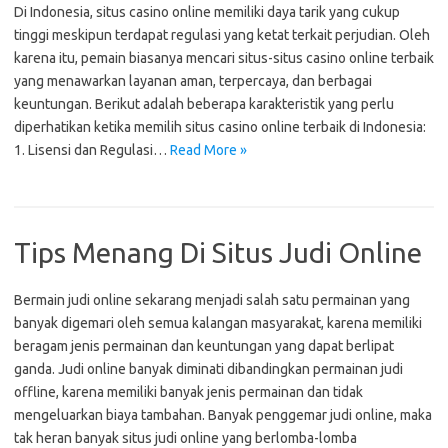
Di Indonesia, situs casino online memiliki daya tarik yang cukup
tinggi meskipun terdapat regulasi yang ketat terkait perjudian. Oleh
karena itu, pemain biasanya mencari situs-situs casino online terbaik
yang menawarkan layanan aman, terpercaya, dan berbagai
keuntungan. Berikut adalah beberapa karakteristik yang perlu
diperhatikan ketika memilih situs casino online terbaik di Indonesia:
1. Lisensi dan Regulasi…
Read More »
Tips Menang Di Situs Judi Online
Bermain judi online sekarang menjadi salah satu permainan yang
banyak digemari oleh semua kalangan masyarakat, karena memiliki
beragam jenis permainan dan keuntungan yang dapat berlipat
ganda. Judi online banyak diminati dibandingkan permainan judi
offline, karena memiliki banyak jenis permainan dan tidak
mengeluarkan biaya tambahan. Banyak penggemar judi online, maka
tak heran banyak situs judi online yang berlomba-lomba