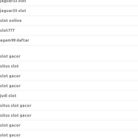
jaguar33 slot
jaguar33 slot
slot online
slot777
agam99 daftar
slot gacor
situs slot
slot gacor
slot gacor
judi slot
situs slot gacor
situs slot gacor
slot gacor
slot gacor