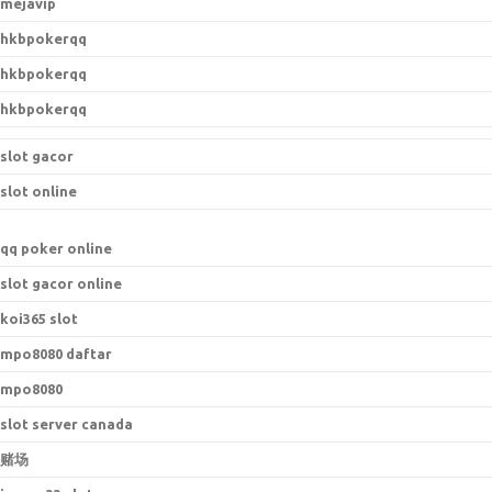
mejavip
hkbpokerqq
hkbpokerqq
hkbpokerqq
slot gacor
slot online
qq poker online
slot gacor online
koi365 slot
mpo8080 daftar
mpo8080
slot server canada
赌场