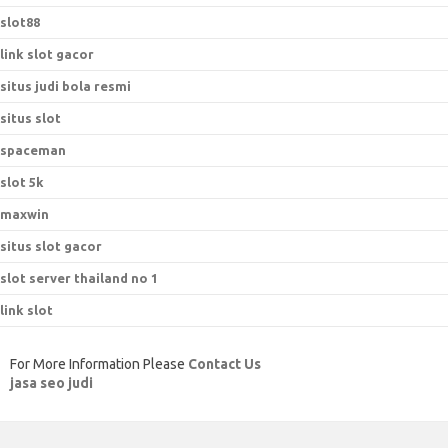
slot88
link slot gacor
situs judi bola resmi
situs slot
spaceman
slot 5k
maxwin
situs slot gacor
slot server thailand no 1
link slot
For More Information Please
Contact Us
jasa seo judi