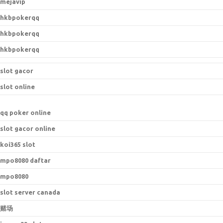
mejavip
hkbpokerqq
hkbpokerqq
hkbpokerqq
slot gacor
slot online
qq poker online
slot gacor online
koi365 slot
mpo8080 daftar
mpo8080
slot server canada
赌场